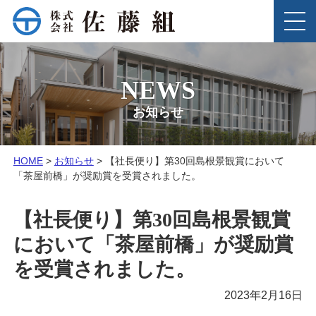
このページの本文へ
MENU
NEWS
お知らせ
こ
HOME
>
お知らせ
>
【社長便り】第30回島根景観賞において
の
「茶屋前橋」が奨励賞を受賞されました。
ペ
ー
【社長便り】第30回島根景観賞
ジ
の
において「茶屋前橋」が奨励賞
位
を受賞されました。
置:
2023年2月16日