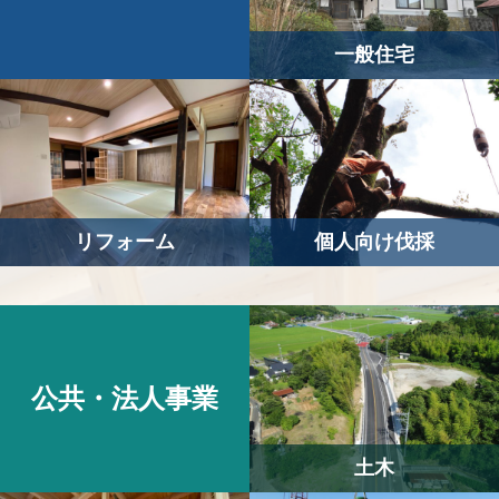
一般住宅
リフォーム
個人向け伐採
公
共・
法
人
事
業
土木