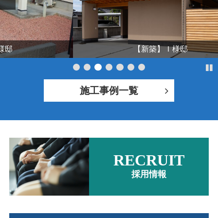
ス
ラ
イ
ド
シ
【新築】Ｉ様邸
ョ
ー
で
施工事例一覧
表
示
し
て
い
ま
RECRUIT
す。
採用情報