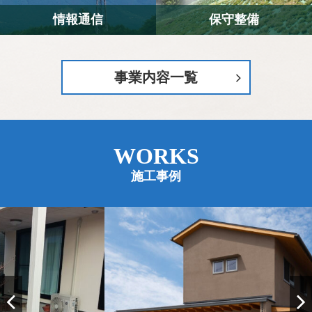
情報通信
保守整備
事業内容一覧
WORKS
施工事例
7
枚
の
写
真
を