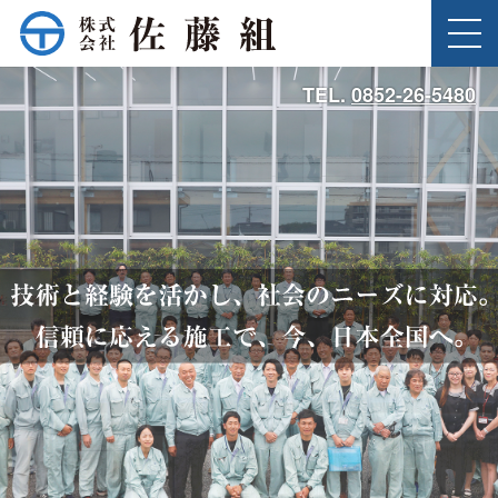
このページの本文へ
MENU
3
TEL.
0852-26-5480
枚
の
写
真
を
ス
ラ
イ
ド
シ
ョ
ー
で
表
示