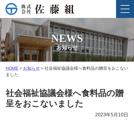
このページの本文へ
MENU
NEWS
お知らせ
こ
HOME
>
お知らせ
>
社会福祉協議会様へ食料品の贈呈をおこない
の
ました
ペ
ー
社会福祉協議会様へ食料品の贈
ジ
の
呈をおこないました
位
置:
2023年5月10日