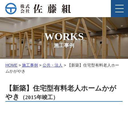
このページの本文へ
MENU
WORKS
施工事例
こ
HOME
>
施工事例
>
公共・法人
>
【新築】住宅型有料老人ホー
の
ムかがやき
ペ
ー
【新築】住宅型有料老人ホームかが
ジ
の
やき
（2015年竣工）
位
置: